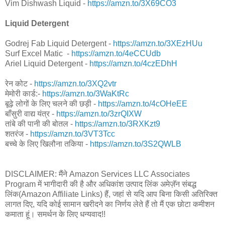
Vim Dishwash Liquid -
https://amzn.to/3X69CO3
Liquid Detergent
Godrej Fab Liquid Detergent -
https://amzn.to/3XEzHUu
Surf Excel Matic -
https://amzn.to/4eCCUdb
Ariel Liquid Detergent -
https://amzn.to/4czEDhH
रेन कोट -
https://amzn.to/3XQ2vtr
मेमोरी कार्ड:-
https://amzn.to/3WaKtRc
बूढ़े लोगों के लिए चलने की छड़ी -
https://amzn.to/4cOHeEE
बाँसुरी वाद्य यंत्र -
https://amzn.to/3zrQIXW
तांबे की पानी की बोतल -
https://amzn.to/3RXKzt9
शतरंज -
https://amzn.to/3VT3Tcc
बच्चे के लिए खिलौना तकिया -
https://amzn.to/3S2QWLB
DISCLAIMER: मैंने Amazon Services LLC Associates
Program में भागीदारी की है और अधिकांश उत्पाद लिंक अमेज़ॅन संबद्ध
लिंक(Amazon Affiliate Links) हैं, जहां से यदि आप बिना किसी अतिरिक्त
लागत दिए, यदि कोई सामान खरीदने का निर्णय लेते हैं तो मैं एक छोटा कमीशन
कमाता हूं। समर्थन के लिए धन्यवाद!!