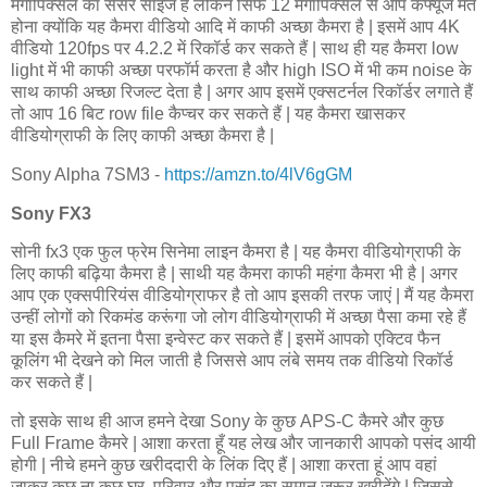
मेगापिक्सल का सेंसर साइज है लेकिन सिर्फ 12 मेगापिक्सल से आप कंफ्यूज मत
होना क्योंकि यह कैमरा वीडियो आदि में काफी अच्छा कैमरा है | इसमें आप 4K
वीडियो 120fps पर 4.2.2 में रिकॉर्ड कर सकते हैं | साथ ही यह कैमरा low
light में भी काफी अच्छा परफॉर्म करता है और high ISO में भी कम noise के
साथ काफी अच्छा रिजल्ट देता है | अगर आप इसमें एक्सटर्नल रिकॉर्डर लगाते हैं
तो आप 16 बिट row file कैप्चर कर सकते हैं | यह कैमरा खासकर
वीडियोग्राफी के लिए काफी अच्छा कैमरा है |
Sony Alpha 7SM3 -
https://amzn.to/4lV6gGM
Sony FX3
सोनी fx3 एक फुल फ्रेम सिनेमा लाइन कैमरा है | यह कैमरा वीडियोग्राफी के
लिए काफी बढ़िया कैमरा है | साथी यह कैमरा काफी महंगा कैमरा भी है | अगर
आप एक एक्सपीरियंस वीडियोग्राफर है तो आप इसकी तरफ जाएं | मैं यह कैमरा
उन्हीं लोगों को रिकमंड करूंगा जो लोग वीडियोग्राफी में अच्छा पैसा कमा रहे हैं
या इस कैमरे में इतना पैसा इन्वेस्ट कर सकते हैं | इसमें आपको एक्टिव फैन
कूलिंग भी देखने को मिल जाती है जिससे आप लंबे समय तक वीडियो रिकॉर्ड
कर सकते हैं |
तो इसके साथ ही आज हमने देखा Sony के कुछ APS-C कैमरे और कुछ
Full Frame कैमरे | आशा करता हूँ यह लेख और जानकारी आपको पसंद आयी
होगी | नीचे हमने कुछ खरीददारी के लिंक दिए हैं | आशा करता हूं आप वहां
जाकर कुछ ना कुछ घर, परिवार और पसंद का समान जरूर खरीदेंगे | जिससे