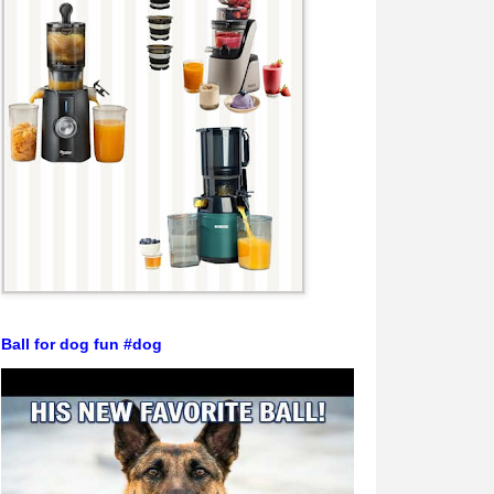
Ball for dog fun #dog