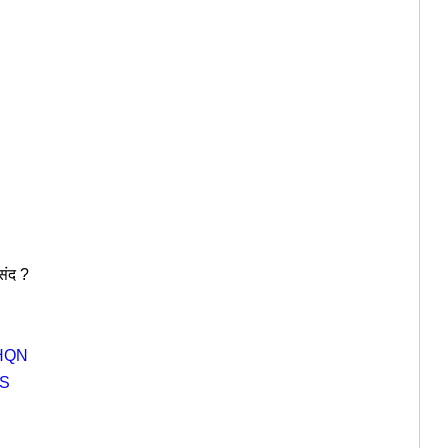
संद ?
5HQN
VS