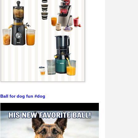
Ball for dog fun #dog