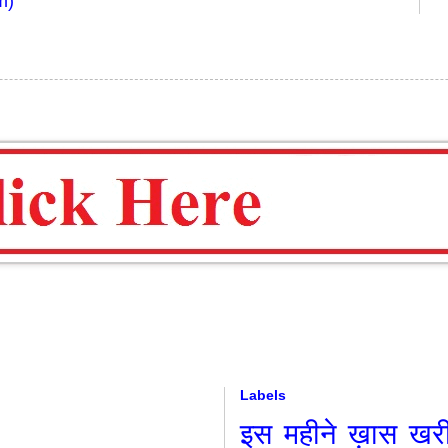
m)
Labels
इस महीने ख़ास
खर