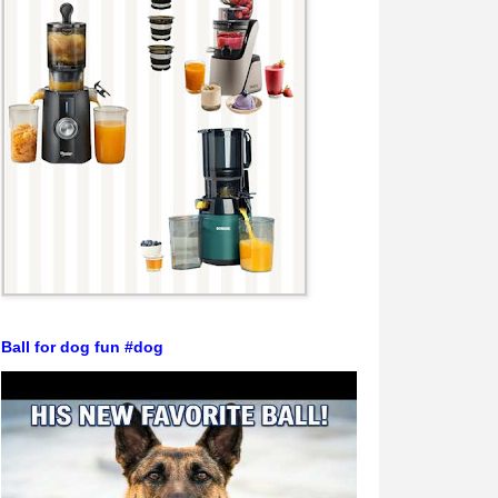
Ball for dog fun #dog