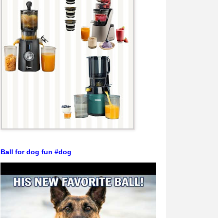
Ball for dog fun #dog