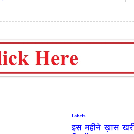
Labels
इस महीने ख़ास
खर