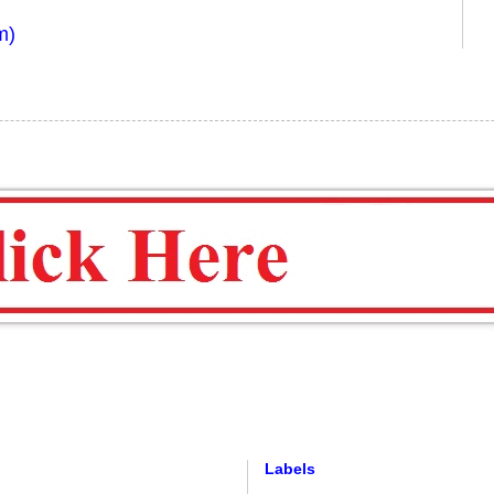
m)
Labels