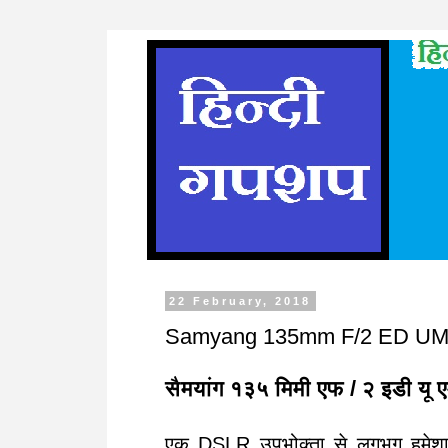
22 February, 2018
Samyang 135mm F/2 ED UM
सैमयांग १३५ मिमी एफ / २ इडी यू 
एक DSLR उपभोक्ता से लगभग हमेशा ह