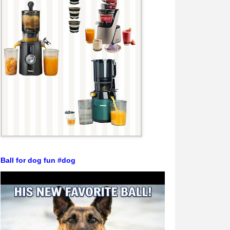
Ball for dog fun #dog