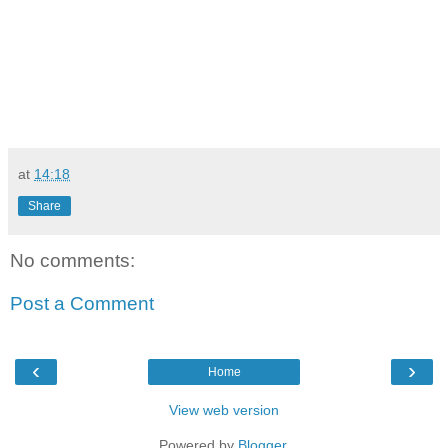
at
14:18
Share
No comments:
Post a Comment
‹
›
Home
View web version
Powered by
Blogger
.